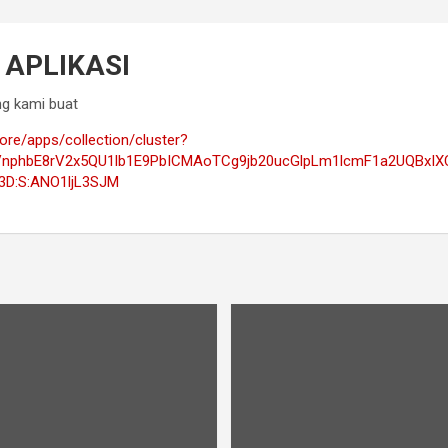
APLIKASI
ng kami buat
tore/apps/collection/cluster?
nphbE8rV2x5QU1lb1E9PbICMAoTCg9jb20ucGlpLm1lcmF1a2UQBxIX
:S:ANO1ljL3SJM