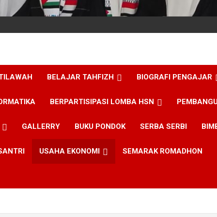
 TILAWAH
BELAJAR TAHFIZH
BIOGRAFI PENGAJAR
ORMATIKA
BERPARTISIPASI LOMBA HSN
PEMBANGU
GALLERRY
BUKU PONDOK
SERBA SERBI
BIM
SANTRI
USAHA EKONOMI
SEMARAK ROMADHON