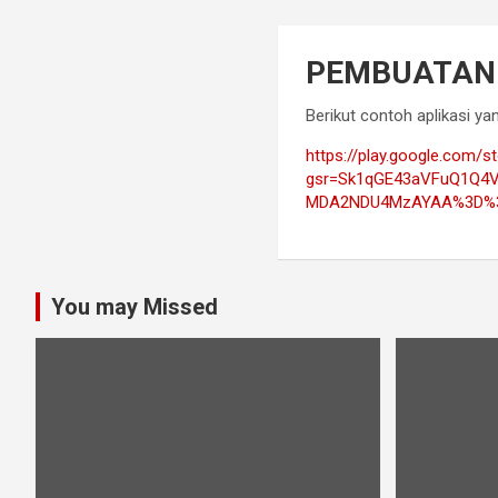
PEMBUATAN 
Berikut contoh aplikasi ya
https://play.google.com/s
gsr=Sk1qGE43aVFuQ1Q4V
MDA2NDU4MzAYAA%3D%3D
You may Missed