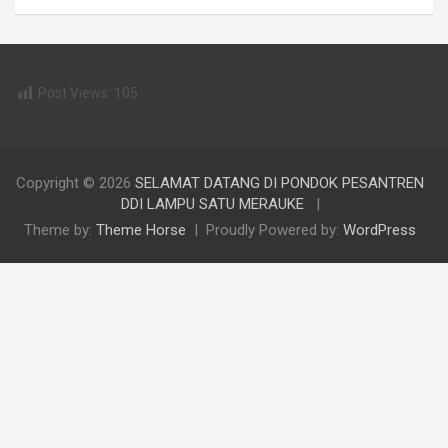
Post Views:
105
Copyright © 2026
SELAMAT DATANG DI PONDOK PESANTREN
DDI LAMPU SATU MERAUKE
Theme by:
Theme Horse
Proudly Powered by:
WordPress