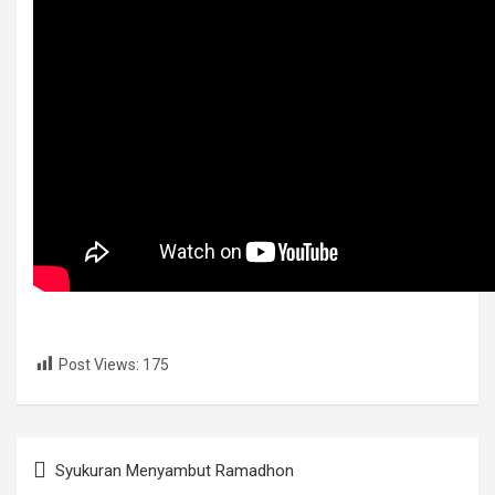
Post Views:
175
Navigasi
Syukuran Menyambut Ramadhon
pos