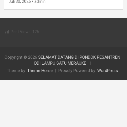
Juli 30, 2026
admin
Post Views:
126
Copyright © 2026
SELAMAT DATANG DI PONDOK PESANTREN
DDI LAMPU SATU MERAUKE
Theme by:
Theme Horse
Proudly Powered by:
WordPress