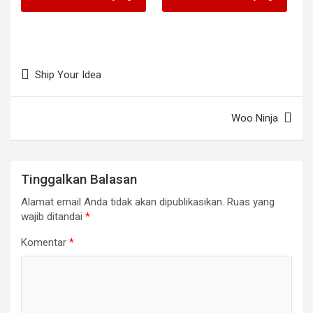
halaman
produk
Navigasi
Ship Your Idea
pos
Woo Ninja
Tinggalkan Balasan
Alamat email Anda tidak akan dipublikasikan.
Ruas yang
wajib ditandai
*
Komentar
*