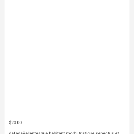
$
20.00
dafadaPellentesque habitant morbi tristique senectus et