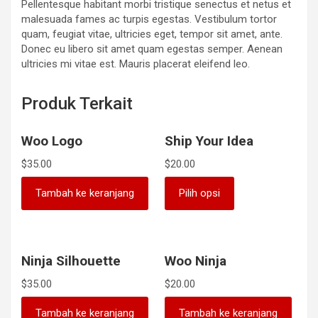
Pellentesque habitant morbi tristique senectus et netus et
malesuada fames ac turpis egestas. Vestibulum tortor
quam, feugiat vitae, ultricies eget, tempor sit amet, ante.
Donec eu libero sit amet quam egestas semper. Aenean
ultricies mi vitae est. Mauris placerat eleifend leo.
Produk Terkait
Woo Logo
Ship Your Idea
$
35.00
$
20.00
Produk
Tambah ke keranjang
Pilih opsi
ini
memiliki
beberapa
varian.
Pilihan
Ninja Silhouette
Woo Ninja
ini
$
35.00
$
20.00
dapat
diambil
Tambah ke keranjang
Tambah ke keranjang
di