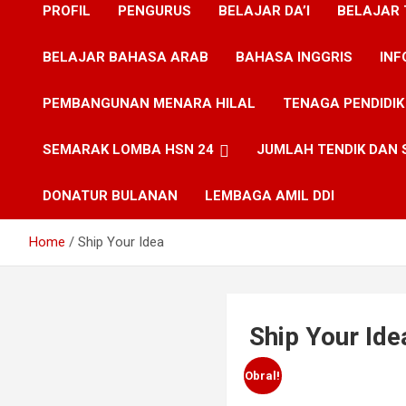
PROFIL
PENGURUS
BELAJAR DA’I
BELAJAR
PONDOK PESANTREN
BELAJAR BAHASA ARAB
BAHASA INGGRIS
INF
DDI LAMPU SATU
PEMBANGUNAN MENARA HILAL
TENAGA PENDIDIK
MERAUKE
SEMARAK LOMBA HSN 24
JUMLAH TENDIK DAN 
DONATUR BULANAN
LEMBAGA AMIL DDI
Home
Ship Your Idea
Ship Your Ide
Obral!