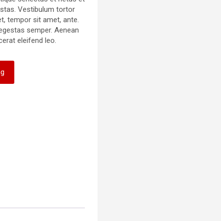
tas. Vestibulum tortor
et, tempor sit amet, ante.
 egestas semper. Aenean
cerat eleifend leo.
ng