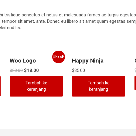
bi tristique senectus et netus et malesuada fames ac turpis egestas
get, tempor sit amet, ante. Donec eu libero sit amet quam egestas sem
eleifend leo.
Obral!
Woo Logo
Happy Ninja
Harga
Harga
$
20.00
$
18.00
$
35.00
aslinya
saat
adalah:
ini
Tambah ke
Tambah ke
$20.00.
adalah:
keranjang
keranjang
$18.00.