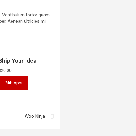
. Vestibulum tortor quam,
per. Aenean ultricies mi
Ship Your Idea
$
20.00
Produk
Pilih opsi
ini
memiliki
beberapa
varian.
Pilihan
Woo Ninja
ini
dapat
diambil