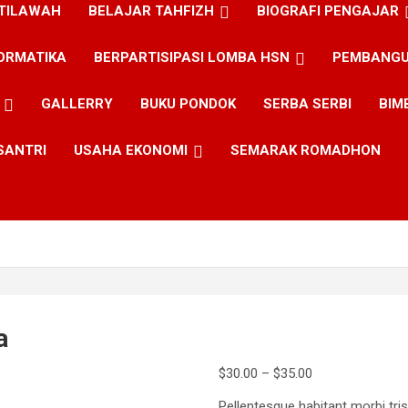
 TILAWAH
BELAJAR TAHFIZH
BIOGRAFI PENGAJAR
ORMATIKA
BERPARTISIPASI LOMBA HSN
PEMBANGU
GALLERRY
BUKU PONDOK
SERBA SERBI
BIM
SANTRI
USAHA EKONOMI
SEMARAK ROMADHON
a
$
30.00
–
$
35.00
Pellentesque habitant morbi tri