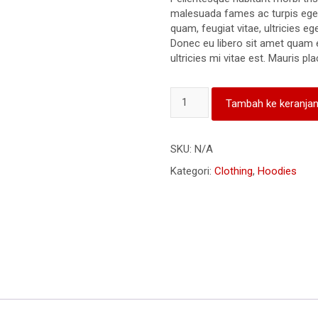
malesuada fames ac turpis eges
quam, feugiat vitae, ultricies eg
Donec eu libero sit amet quam
ultricies mi vitae est. Mauris pla
Kuantitas
Tambah ke keranja
Ship
Your
Idea
SKU:
N/A
Kategori:
Clothing
,
Hoodies