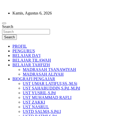
Skip
to
Kamis, Agustus 6, 2026
content
MENDIDIK SANTRI UNTUK BISA MENJADI DA'I ,
Search
SELAMAT DATANG DI PONDOK
TAHFIDZH QUR'AN DAN MAMPU TILAWAH DENGAN
PESANTREN DDI LAMPU SATU
BAIK
Search
MERAUKE
PROFIL
PENGURUS
BELAJAR DA’I
BELAJAR TILAWAH
BELAJAR TAHFIZH
MADRASAH TSANAWIYAH
MADRASAH ALIYAH
BIOGRAFI PENGAJAR
UST UMAR LATIFUI,SS.,M.Si
UST SAHABUDDIN,S.Pd.,M.Pd
UST YUSRIL,S.Pd
UST MUHAMMAD RAFLI
UST ZAKKI
UST NASRUL
USTD SALMA,S.Pd.I