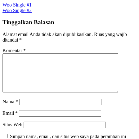
Navigasi
Woo Single #1
adalah:
ini
Woo Single #2
$3.00.
adalah:
pos
$2.00.
Tinggalkan Balasan
Alamat email Anda tidak akan dipublikasikan.
Ruas yang wajib
ditandai
*
Komentar
*
Nama
*
Email
*
Situs Web
Simpan nama, email, dan situs web saya pada peramban ini